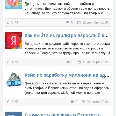
Дроп-домены стали заменой сетке сайтов и
сателлитов. Дроп-домены обрели свою популярность
на Западе за то, что получают больший трафик и
легче продвигаются вверх в поисковиках. Модель,
0
0
12 декабря 2019
которая работала с Google, хорошо прижилась в
работе с Яндексом, так что на дроп-домены не
возлагают надежды в Рунете – ими пользуются,
Как выйти из фильтра взрослый контент и агрессивная реклама в яндексе
причем активно.
Вряд ли кто-то создает сайт «просто так» - его всегда
хочется вывести в топы тематических запросов в
Yandex и Google, чтобы труды прошли не насмарку. И
пользователи оценят, и небольшую «прибавку к
1
0
11 декабря 2019
зарплате» получить удастся. Вот только сначала
нужно пробиться через ограничения и фильтры
поисковиков.
Кейс по заработку миллиона на адалт офферах на Facebook
Для арбитражника есть необычное направление –
лить трафик с Европейских стран по адалт офферам
(тематика для взрослых). С ней можно неплохо
заработать – например, когда была выбрана тематика
2
0
07 июля 2019
средств для потенции, доходность составила 337%
при вложении 156 тысяч рублей в трафик. На один
только проект ушло 4 месяца. Гео – Венгрия.
Стоимость рекламы в Вконтакте