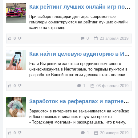
Как рейтинг лучших онлайн игр помогает гемблерам при выборе площадки?
При выборе площадки для игры современные
гемблеры ориентируются на рейтинг лучших онлайн
казино на странице..
0
0
23 апреля 2019
Как найти целевую аудиторию в Инстаграм
Если Вы решили заняться продвижением своего
бизнес-аккаунта в Инстаграме, то первым пунктом в
разработке Вашей стратегии должна стать целевая
аудитория. Любой маркетолог скажет Вам, что
0
1
03 февраля 2019
таргетированная реклама более эффективна, чем не
таргетированная.
Заработок на рефералах и партнерских программах: пошаговая инструкция
Заработок в интернете не заканчивается на копейках
и бесполезных вливаниях в пустые проекты.
«Пораскинув мозгами» и разобравшись, что к чему,
можно начать работать по партнерским программам.
0
1
30 января 2019
И нет, собственный сайт совсем не обязателен –