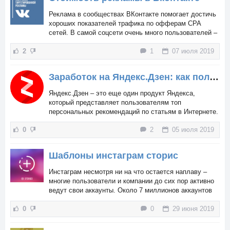
Реклама в сообществах ВКонтакте помогает достичь
хороших показателей трафика по офферам CPA
сетей. В самой соцсети очень много пользователей –
несколько десятков миллионов, а групп более ста
2
1
07 июля 2019
тысяч, поэтому вероятность заполучить новый
уникальный трафик возрастает. Рекламу у групп
ВКонтакте можно заказать несколькими способами.
Заработок на Яндекс.Дзен: как получить трафик
Яндекс.Дзен – это еще один продукт Яндекса,
который представляет пользователям топ
персональных рекомендаций по статьям в Интернете.
Сервис получил очень широкий охват благодаря
0
2
05 июля 2019
правильному позиционированию...
Шаблоны инстаграм сторис
Инстаграм несмотря ни на что остается наплаву –
многие пользователи и компании до сих пор активно
ведут свои аккаунты. Около 7 миллионов аккаунтов
каких-либо компаний создают Сториз каждый месяц.
0
0
29 июня 2019
Истории позволяют взаимодействовать с публикой,
постоянно создавая видеоконтент. Подписчики очень
любят...