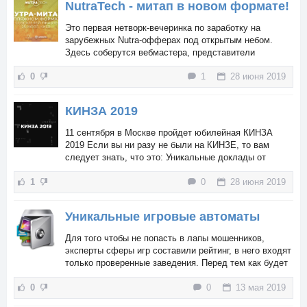
NutraTech - митап в новом формате!
Это первая нетворк-вечеринка по заработку на
зарубежных Nutra-офферах под открытым небом.
Здесь соберутся вебмастера, представители
товарных партнерских сетей и европейские
0
1
28 июня 2019
производители.
КИНЗА 2019
11 сентября в Москве пройдет юбилейная КИНЗА
2019 Если вы ни разу не были на КИНЗЕ, то вам
следует знать, что это: Уникальные доклады от
спикеров-практиков по 3 секциям: арбитраж,
1
0
28 июня 2019
вебмастеринг, микс (альтернативные способы
заработка). Возможность познакомиться с ТОПами и
партнерами, получить выгодные бонусы, скидки,
Уникальные игровые автоматы
подарки от крутых сервисов, партнерок и систем.
Для того чтобы не попасть в лапы мошенников,
эксперты сферы игр составили рейтинг, в него входят
только проверенные заведения. Перед тем как будет
составлен топ или рейтинг эксперты проверяют по
0
0
13 мая 2019
следующим параметрам...