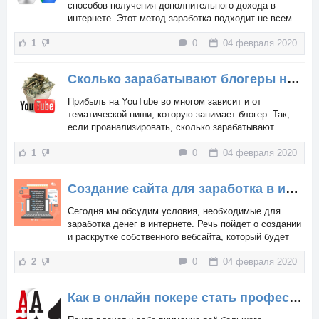
способов получения дополнительного дохода в
интернете. Этот метод заработка подходит не всем.
Кто-то попробовал и разочаровался, кому-то не
1
0
04 февраля 2020
хватило усидчивости, а кому-то просто не повезло.
Но есть и люди, добившиеся успеха на этом
поприще.
Сколько зарабатывают блогеры на Ютубе?
Прибыль на YouTube во многом зависит и от
тематической ниши, которую занимает блогер. Так,
если проанализировать, сколько зарабатывают
блогеры на Ютубе, и соотнести уровень их доходов с
1
0
04 февраля 2020
темами их каналов, к наиболее прибыльным
относятся обзоры гаджетов, в том числе мобильных
телефонов, а также автомобильная тема.
Создание сайта для заработка в интернете: пошаговая инструкция
Сегодня мы обсудим условия, необходимые для
заработка денег в интернете. Речь пойдет о создании
и раскрутке собственного вебсайта, который будет
зарабатывать на партнерских программах, прямой
2
0
04 февраля 2020
продаже рекламы, контекстной рекламе.
Как в онлайн покере стать профессиональным игроком?