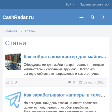
Войти
Зарегистрироваться
CashRadar.ru
Главная
Статьи
Статьи
Как собрать компьютер для майнинга криптовалюты
Оборудование для майнинга криптовалют – готовые
компьютеры и собранные вручную. Насколько
выгодно сейчас это направление и как его лучше
реализовать? О том, что такое биткоин и прочие
1
0
02 июля 2020
криптовалюты наслышаны многие, однако мало кто
понимает, откуда они вообще берутся и чем
подкреплены.
Как зарабатывают капперы в телеграме?
На сегодняшний день ставки на спорт являются
одним из популярных способов заработка.
Букмекерские конторы предоставляют игрокам