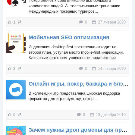
Покер влечет к себе внимание всё большего
количества людей. А телевизионные трансляции
международных покерных турниров...
1
0
27 января 2020
Мобильная SEO оптимизация
Индексация desktop-first постепенно отходит на
второй план, уступая место mobile-first индексации.
Ключевым фактором успешности продвижения
оптимизированных мобильных сайтов в поисковых
2
0
14 января 2020
системах по-прежнему останется контент и
посещаемость, однако, в дополнение ко всему,
необходимо учесть скорость загрузки страниц и тач-
Онлайн игры, покер, баккара и блэкджек
интерфейс.
В коллекции игр представлена широкая подборка
форматов для игр в рулетку, покер...
0
0
13 декабря 2019
Зачем нужны дроп домены для продвижения сайтов?