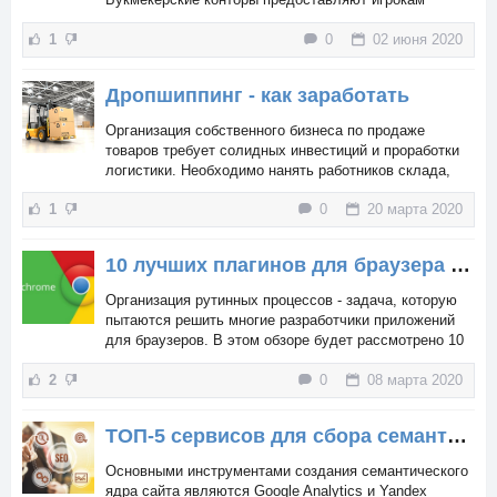
лучшие коэффициенты и гарантированные выплаты,
1
0
02 июня 2020
правда, на заработки налагаются определенные
лимиты.
Дропшиппинг - как заработать
Организация собственного бизнеса по продаже
товаров требует солидных инвестиций и проработки
логистики. Необходимо нанять работников склада,
арендовать помещение, найти продавцов, купить
1
0
20 марта 2020
приборы учета, компьютерное оборудование.
10 лучших плагинов для браузера Chrome для SEO-специалистов
Организация рутинных процессов - задача, которую
пытаются решить многие разработчики приложений
для браузеров. В этом обзоре будет рассмотрено 10
лучших плагинов для Google Chrome, созданных для
2
0
08 марта 2020
вебмастеров и SEO-специалистов.
ТОП-5 сервисов для сбора семантического ядра
Основными инструментами создания семантического
ядра сайта являются Google Analytics и Yandex