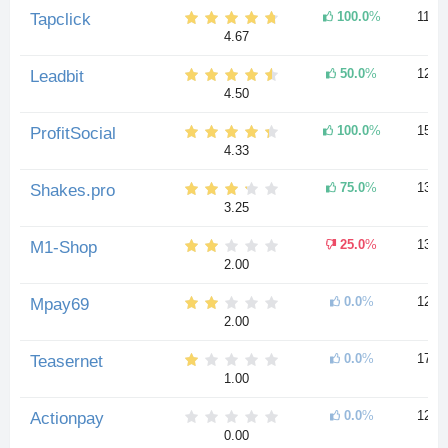
100.0
%
11 л
Tapclick
4.67
50.0
%
12 л
Leadbit
4.50
100.0
%
15 л
ProfitSocial
4.33
75.0
%
13 л
Shakes.pro
3.25
25.0
%
13 л
M1-Shop
2.00
0.0
%
12 л
Mpay69
2.00
0.0
%
17 л
Teasernet
1.00
0.0
%
12 л
Actionpay
0.00