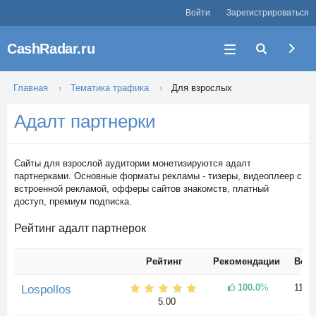
Войти
Зарегистрироваться
CashRadar.ru
Главная
Тематика трафика
Для взрослых
Адалт партнерки
Сайты для взрослой аудитории монетизируются адалт
партнерками. Основные форматы рекламы - тизеры, видеоплеер с
встроенной рекламой, офферы сайтов знакомств, платный
доступ, премиум подписка.
Рейтинг адалт партнерок
Рейтинг
Рекомендации
Возр
100.0
%
11 л
Lospollos
5.00