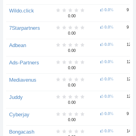
0.0
%
9 ле
Wildo.click
0.00
0.0
%
9 ле
7Starpartners
0.00
0.0
%
12 л
Adbean
0.00
0.0
%
12 л
Ads-Partners
0.00
0.0
%
12 л
Mediavenus
0.00
0.0
%
12 л
Juddy
0.00
0.0
%
9 ле
Cyberjay
0.00
0.0
%
14 л
Bongacash