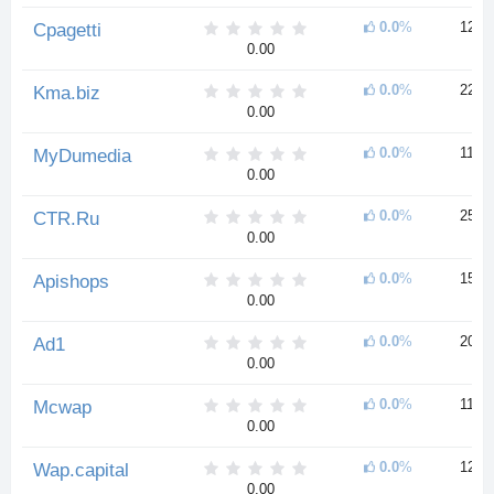
0.0
%
12 л
Cpagetti
0.00
0.0
%
22 г
Kma.biz
0.00
0.0
%
11 л
MyDumedia
0.00
0.0
%
25 л
CTR.Ru
0.00
0.0
%
15 л
Apishops
0.00
0.0
%
20 л
Ad1
0.00
0.0
%
11 л
Mcwap
0.00
0.0
%
12 л
Wap.capital
0.00