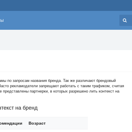
сы
Н
ламы по запросам названия бренда. Так же различают брендовый
Часто рекламодатели запрещают работать с таким трафиком, считая
е представлены партнерки, в которых разрешено лить контекст на
текст на бренд
омендации
Возраст