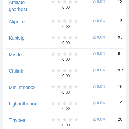
0.0
%
12 ле
Affiliate
0.00
gearbest
0.0
%
13 ле
Aliprice
0.00
0.0
%
9 лет
Kupivip
0.00
0.0
%
9 лет
Mvideo
0.00
0.0
%
9 лет
Citilink
0.00
0.0
%
16 ле
Miniinthebox
0.00
0.0
%
19 ле
Lightinthebox
0.00
0.0
%
20 ле
Tinydeal
0.00