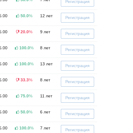
Регистрация
.00
50.0
%
12 лет
Регистрация
.00
20.0
%
9 лет
Регистрация
.00
100.0
%
8 лет
Регистрация
.00
100.0
%
13 лет
Регистрация
.00
33.3
%
8 лет
Регистрация
.00
75.0
%
11 лет
Регистрация
.00
50.0
%
6 лет
Регистрация
.00
100.0
%
7 лет
Регистрация