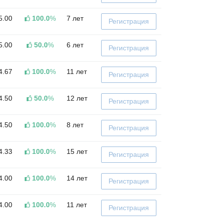
.00
100.0
%
7 лет
Регистрация
.00
50.0
%
6 лет
Регистрация
.67
100.0
%
11 лет
Регистрация
.50
50.0
%
12 лет
Регистрация
.50
100.0
%
8 лет
Регистрация
.33
100.0
%
15 лет
Регистрация
.00
100.0
%
14 лет
Регистрация
.00
100.0
%
11 лет
Регистрация