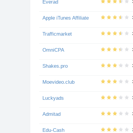
Everad
3
Apple iTunes Affiliate
3
Trafficmarket
3
OmniCPA
3
Shakes.pro
3
Moevideo.club
3
Luckyads
3
Admitad
3
Edu-Cash
3