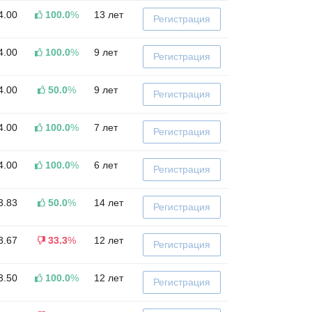
.00
100.0
%
13 лет
Регистрация
.00
100.0
%
9 лет
Регистрация
.00
50.0
%
9 лет
Регистрация
.00
100.0
%
7 лет
Регистрация
.00
100.0
%
6 лет
Регистрация
.83
50.0
%
14 лет
Регистрация
.67
33.3
%
12 лет
Регистрация
.50
100.0
%
12 лет
Регистрация