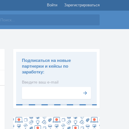
Войти
Зарегистрироваться
айти
Подписаться на новые
партнерки и кейсы по
заработку:
Введите ваш e-mail
Подписаться