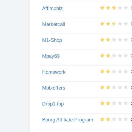
Affimobiz
2
Marketcall
2
M1-Shop
2
Mpay69
2
Homework
2
Mobioffers
2
Drop1.top
2
Bourg Affiliate Program
2