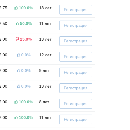
.75
100.0
%
18 лет
Регистрация
.50
50.0
%
11 лет
Регистрация
.00
25.0
%
13 лет
Регистрация
.00
0.0
%
12 лет
Регистрация
.00
0.0
%
9 лет
Регистрация
.00
0.0
%
13 лет
Регистрация
.00
100.0
%
8 лет
Регистрация
.00
100.0
%
11 лет
Регистрация