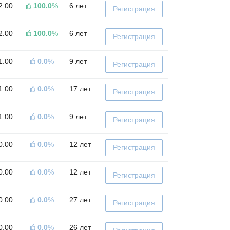
.00
100.0
%
6 лет
Регистрация
.00
100.0
%
6 лет
Регистрация
.00
0.0
%
9 лет
Регистрация
.00
0.0
%
17 лет
Регистрация
.00
0.0
%
9 лет
Регистрация
.00
0.0
%
12 лет
Регистрация
.00
0.0
%
12 лет
Регистрация
.00
0.0
%
27 лет
Регистрация
.00
0.0
%
26 лет