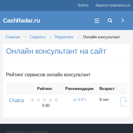
Войти
Зарегистрироваться
CashRadar.ru
Главная
Сервисы
Маркетинг
Онлайн консультант
Онлайн консультант на сайт
Рейтинг сервисов онлайн консультант
Рейтинг
Рекомендации
Возраст
0.0
%
9 лет
Chatra
Реги
0.00
Copyright © CashRadar.ru