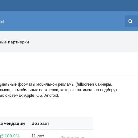
сы
Н
ые партнерки
иальные форматы мобильной рекламы (fullscreen баннеры,
помощью мобильных партнерок, которые оптимально подберут
 системах Apple iOS, Android.
комендации
Возраст
100.0
%
11 лет
Регистрация