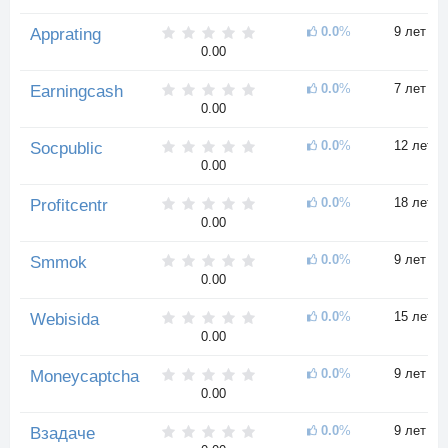
0.0
%
9 лет
Apprating
0.00
0.0
%
7 лет
Earningcash
0.00
0.0
%
12 лет
Socpublic
0.00
0.0
%
18 лет
Profitcentr
0.00
0.0
%
9 лет
Smmok
0.00
0.0
%
15 лет
Webisida
0.00
0.0
%
9 лет
Moneycaptcha
0.00
0.0
%
9 лет
Взадаче