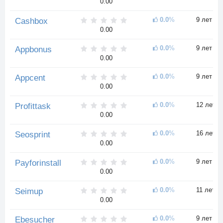
0.00
0.0
%
9 лет
Cashbox
0.00
0.0
%
9 лет
Appbonus
0.00
0.0
%
9 лет
Appcent
0.00
0.0
%
12 лет
Profittask
0.00
0.0
%
16 лет
Seosprint
0.00
0.0
%
9 лет
Payforinstall
0.00
0.0
%
11 лет
Seimup
0.00
0.0
%
9 лет
Ebesucher