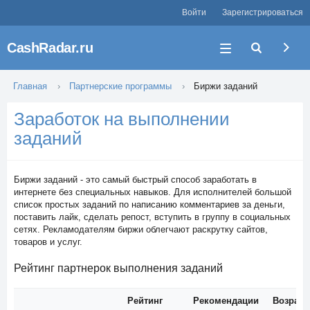
Войти
Зарегистрироваться
CashRadar.ru
Главная
Партнерские программы
Биржи заданий
Заработок на выполнении
заданий
Биржи заданий - это самый быстрый способ заработать в
интернете без специальных навыков. Для исполнителей большой
список простых заданий по написанию комментариев за деньги,
поставить лайк, сделать репост, вступить в группу в социальных
сетях. Рекламодателям биржи облегчают раскрутку сайтов,
товаров и услуг.
Рейтинг партнерок выполнения заданий
Рейтинг
Рекомендации
Возраст