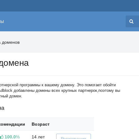
сы
Н
а доменов
 домена
ртнерской программы к вашему домену. Это помогает обойти
 Adblock добавлены домены всех крупных партнерок,поэтому вы
тный домен.
на
комендации
Возраст
100.0
%
14 лет
Регистрация