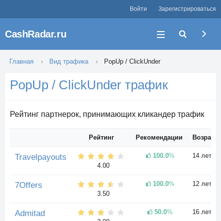
Войти
Зарегистрироваться
CashRadar.ru
Главная
Вид трафика
PopUp / ClickUnder
PopUp / ClickUnder трафик
Рейтинг партнерок, принимающих кликандер трафик
Рейтинг
Рекомендации
Возраст
100.0
%
14 лет
Travelpayouts
4.00
100.0
%
12 лет
7Offers
3.50
50.0
%
16 лет
Admitad