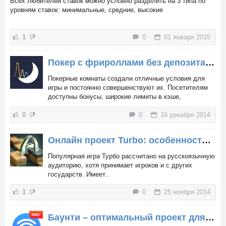
Всех любителей ставок можно условно разделить на 3 типа по
уровням ставок: минимальные, средние, высокие
1
0
01 января 2015
Покер с фрироллами без депозита: как эффективно использовать бонус?
Покерные комнаты создали отличные условия для
игры и постоянно совершенствуют их. Посетителям
доступны бонусы, широкие лимиты в кэше,
популярные платежные методы, сезонные турниры..
0
0
16 декабря 2014
Онлайн проект Turbo: особенности развлечений и бесплатных ставок
Популярная игра Турбо рассчитано на русскоязычную
аудиторию, хотя принимает игроков и с других
государств. Имеет..
1
0
25 ноября 2014
Баунти – оптимальный проект для игры