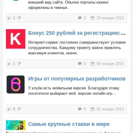
внешний вид сайта. Обычно порталы казино
оформлены в темных..
1
0
29 января 2015
Бонус 250 рублей за регистрацию: как забрать и применить?
Интернет-сервис постоянно совершенствуют условия
сотрудничества. Каждому проекту важно привлечь
максимум клиентов, иначе..
1
0
08 января 2015
Игры от популярных разработчиков
У клуба есть мобильная версия. Благодаря этому
посетители выбирают моб. версию онлайн игр...
0
0
02 января 2015
Самые крупные ставки в мире