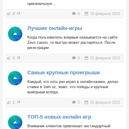
оригинальную...
0
0
15 февраля 2015
Лучшие онлайн-игры
Когда пользователь впервые оказывается на сайте
Zevs casino, то быстро может растеряться. После
регистрации
0
0
01 февраля 2015
Самые крупные проигрыши
Каждый, кто хоть раз играл в онлайн-казино, делал
ставки в 1win uz, знает, что победы и крупные
выигрыши всегда...
1
0
01 февраля 2015
ТОП-5 новых онлайн игр
Внимание клиентов привлекает нестандартный