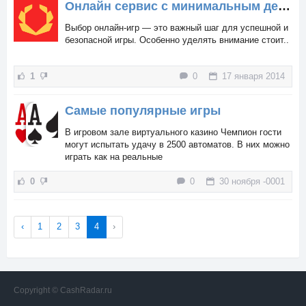
Онлайн сервис с минимальным депозитом: как играть без финансовых рисков?
Выбор онлайн-игр — это важный шаг для успешной и
безопасной игры. Особенно уделять внимание стоит..
1
0
17 января 2014
Самые популярные игры
В игровом зале виртуального казино Чемпион гости
могут испытать удачу в 2500 автоматов. В них можно
играть как на реальные
0
0
30 ноября -0001
‹
1
2
3
4
›
Copyright © CashRadar.ru