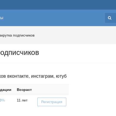
сы
Н
акрутка подписчиков
подписчиков
ов вконтакте, инстаграм, ютуб
ндации
Возраст
0
%
11 лет
Регистрация