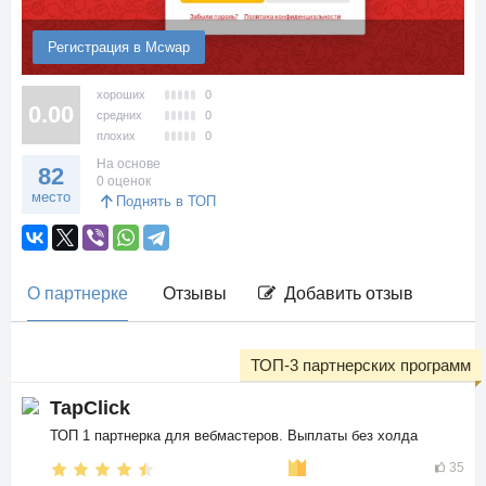
Регистрация в Mcwap
хороших
0
0.00
средних
0
плохих
0
На основе
82
0 оценок
место
Поднять в ТОП
О партнерке
Отзывы
Добавить отзыв
ТОП-3 партнерских программ
TapClick
ТОП 1 партнерка для вебмастеров. Выплаты без холда
35