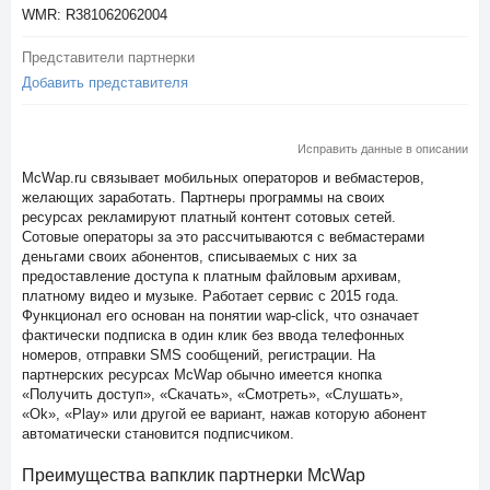
WMR: R381062062004
Представители партнерки
Добавить представителя
Исправить данные в описании
McWap.ru связывает мобильных операторов и вебмастеров,
желающих заработать. Партнеры программы на своих
ресурсах рекламируют платный контент сотовых сетей.
Сотовые операторы за это рассчитываются с вебмастерами
деньгами своих абонентов, списываемых с них за
предоставление доступа к платным файловым архивам,
платному видео и музыке. Работает сервис с 2015 года.
Функционал его основан на понятии wap-click, что означает
фактически подписка в один клик без ввода телефонных
номеров, отправки SMS сообщений, регистрации. На
партнерских ресурсах McWap обычно имеется кнопка
«Получить доступ», «Скачать», «Смотреть», «Слушать»,
«Ok», «Play» или другой ее вариант, нажав которую абонент
автоматически становится подписчиком.
Преимущества вапклик партнерки McWap