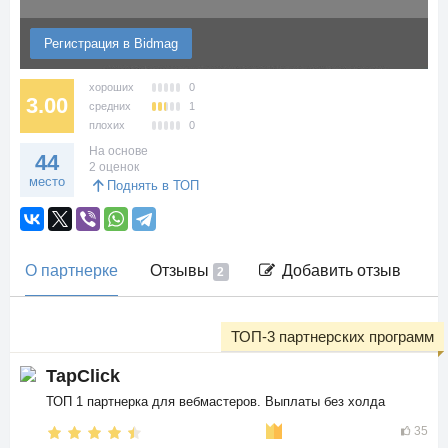
Регистрация в Bidmag
хороших
0
3.00
средних
1
плохих
0
На основе
44
2 оценок
место
Поднять в ТОП
О партнерке
Отзывы
Добавить отзыв
2
ТОП-3 партнерских программ
TapClick
ТОП 1 партнерка для вебмастеров. Выплаты без холда
35