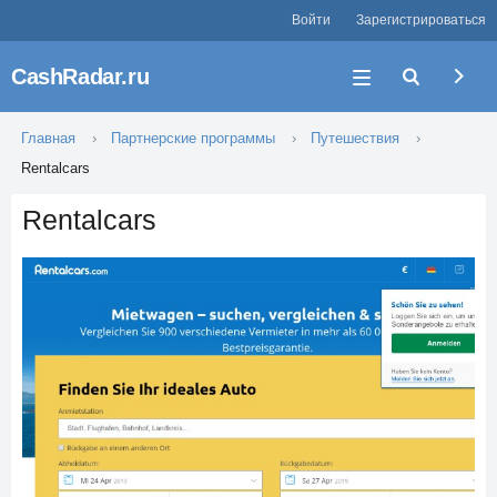
Войти
Зарегистрироваться
CashRadar.ru
Главная
Партнерские программы
Путешествия
Rentalcars
Rentalcars