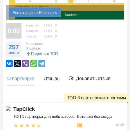
Регистрация в Rentalcars
хороших
0
0.00
средних
0
плохих
0
На основе
257
0 оценок
место
Поднять в ТОП
О партнерке
Отзывы
Добавить отзыв
ТОП-3 партнерских программ
TapClick
ТОП 1 партнерка для вебмастеров. Выплаты без холда
35