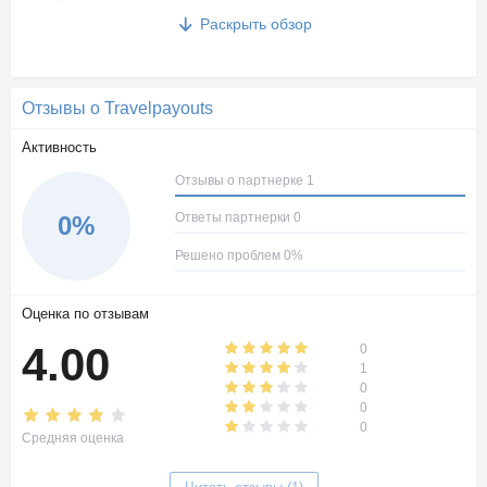
Раскрыть обзор
Отзывы о Travelpayouts
Активность
Отзывы о партнерке 1
Ответы партнерки 0
0%
Решено проблем 0%
Оценка по отзывам
4.00
0
1
0
0
0
• Доступ к API и SDK для разработчиков приложений.
Средняя оценка
• Легальная интеграция инструментов сервиса на основе
White Label.