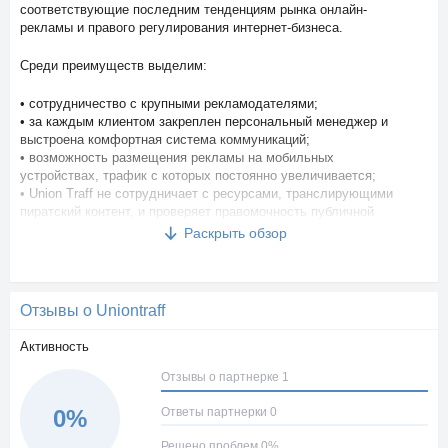
соответствующие последним тенденциям рынка онлайн-
рекламы и правого регулирования интернет-бизнеса.
Среди преимуществ выделим:
• сотрудничество с крупными рекламодателями;
• за каждым клиентом закреплен персональный менеджер и
выстроена комфортная система коммуникаций;
• возможность размещения рекламы на мобильных
устройствах, трафик с которых постоянно увеличивается;
• Union Traff не сотрудничает с ресурсами, транслирующими
пиратский контент, и проверяет правомочность публичной
демонстрации видео на сайтах-партнерах;
Раскрыть обзор
• на площадке внедрена система анализа эффективности
рекламных кампаний;
• в систему принимаются сайты, имеющие аудиторию не
менее 3000 уникальных пользователей в сутки.
Отзывы о Uniontraff
Активность
Отзывы о партнерке 1
Ответы партнерки 0
0%
Решено проблем 0%