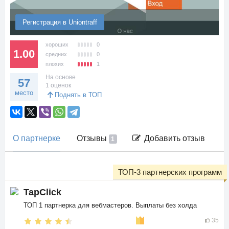
Регистрация в Uniontraff
хороших
0
1.00
средних
0
плохих
1
На основе
57
1 оценок
место
Поднять в ТОП
О партнерке
Отзывы
Добавить отзыв
1
ТОП-3 партнерских программ
TapClick
ТОП 1 партнерка для вебмастеров. Выплаты без холда
35