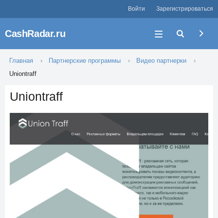
Войти
Зарегистрироваться
CashRadar.ru
Главная
Партнерские программы
Видео партнерки
Uniontraff
Uniontraff