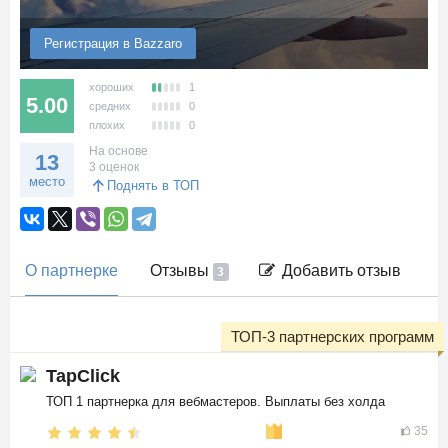
Регистрация в Bazzaro
хороших
1
5.00
средних
0
плохих
0
На основе
13
3 оценок
место
Поднять в ТОП
О партнерке
Отзывы
Добавить отзыв
3
ТОП-3 партнерских программ
TapClick
ТОП 1 партнерка для вебмастеров. Выплаты без холда
35