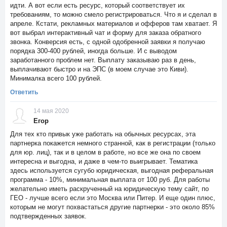
идти. А вот если есть ресурс, который соответствует их
требованиям, то можно смело регистрироваться. Что я и сделал в
апреле. Кстати, рекламных материалов и офферов там хватает. Я
вот выбрал интерактивный чат и форму для заказа обратного
звонка. Конверсия есть, с одной одобренной заявки я получаю
порядка 300-400 рублей, иногда больше. И с выводом
заработанного проблем нет. Выплату заказываю раз в день,
выплачивают быстро и на ЭПС (в моем случае это Киви).
Минималка всего 100 рублей.
Ответить
14 мая 2020
Егор
Для тех кто привык уже работать на обычных ресурсах, эта
партнерка покажется немного странной, как в регистрации (только
для юр. лиц), так и в целом в работе, но все же она по своем
интересна и выгодна, и даже в чем-то выигрывает. Тематика
здесь используется сугубо юридическая, выгодная реферальная
программа - 10%, минимальная выплата от 100 руб. Для работы
желательно иметь раскрученный на юридическую тему сайт, по
ГЕО - лучше всего если это Москва или Питер. И еще один плюс,
которым не могут похвастаться другие партнерки - это около 85%
подтвержденных заявок.