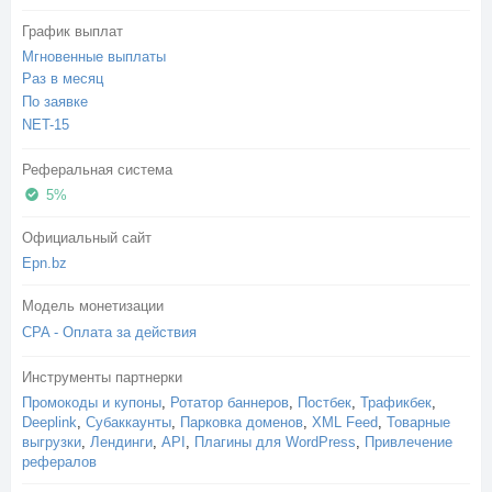
График выплат
Мгновенные выплаты
Раз в месяц
По заявке
NET-15
Реферальная система
5%
Официальный сайт
Epn.bz
Модель монетизации
CPA - Оплата за действия
Инструменты партнерки
Промокоды и купоны
,
Ротатор баннеров
,
Постбек
,
Трафикбек
,
Deeplink
,
Субаккаунты
,
Парковка доменов
,
XML Feed
,
Товарные
выгрузки
,
Лендинги
,
API
,
Плагины для WordPress
,
Привлечение
рефералов