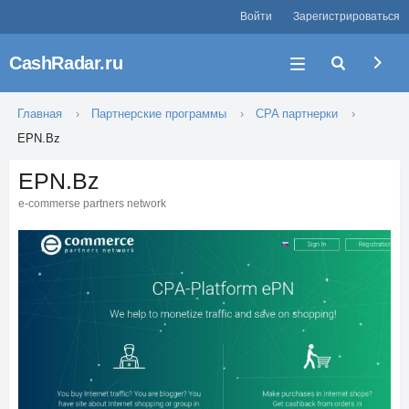
Войти
Зарегистрироваться
CashRadar.ru
Главная
Партнерские программы
CPA партнерки
EPN.Bz
EPN.Bz
e-commerse partners network