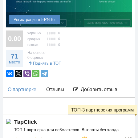
Регистрация в EPN.Bz
хороших
0
0.00
средних
0
плохих
0
На основе
71
0 оценок
место
Поднять в ТОП
О партнерке
Отзывы
Добавить отзыв
ТОП-3 партнерских программ
TapClick
ТОП 1 партнерка для вебмастеров. Выплаты без холда