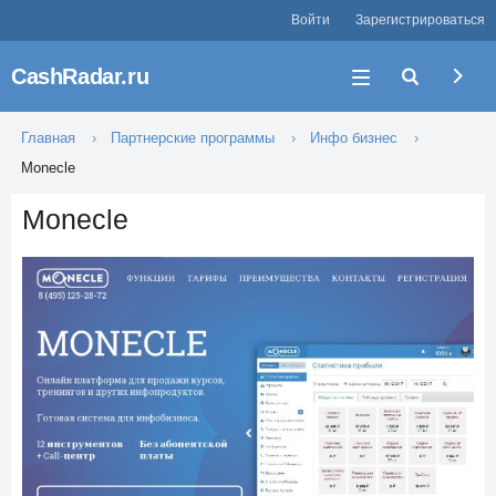
Войти
Зарегистрироваться
CashRadar.ru
Главная
Партнерские программы
Инфо бизнес
Monecle
Monecle