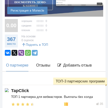
Регистрация в Monecle
хороших
0
0.00
средних
0
плохих
0
На основе
367
0 оценок
место
Поднять в ТОП
О партнерке
Отзывы
Добавить отзыв
ТОП-3 партнерских программ
TapClick
ТОП 1 партнерка для вебмастеров. Выплаты без холда
35