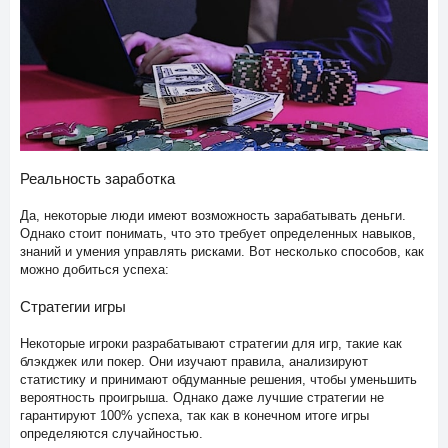
Реальность заработка
Да, некоторые люди имеют возможность зарабатывать деньги.
Однако стоит понимать, что это требует определенных навыков,
знаний и умения управлять рисками. Вот несколько способов, как
можно добиться успеха:
Стратегии игры
Некоторые игроки разрабатывают стратегии для игр, такие как
блэкджек или покер. Они изучают правила, анализируют
статистику и принимают обдуманные решения, чтобы уменьшить
вероятность проигрыша. Однако даже лучшие стратегии не
гарантируют 100% успеха, так как в конечном итоге игры
определяются случайностью.