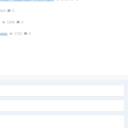
664
0
1998
0
фика
1702
0