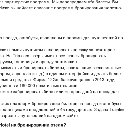
 из партнерских программ. Мы перепродаем ж/д билеты. Вы
 Ниже вы найдете описание программ бронирования железно-
а поезда, автобусы, аэропланы и паромы для путешествий по
ожет помочь путникам спланировать поездку за некоторое
ра. На Trip.com юзеры имеют все шансы бронировать
круизы, гостиницы и аренду автомашин.
отыскивать и бронировать билеты, сочетающие всевозможные
паром, аэроплан и т. д.) в едином интерфейсе и делать более
емя и средства. Фирма 12Go, базирующаяся в 2013 году,
уристов и 180 000 позитивных откликов.
можете забронировать билет или же проездной на поезд для
ейских платформ бронирования билетов на поезда и автобусы.
 поставщиками предложений в 45 государствах. Задача Trainline
варианты путешествий на одном сайте.
Hotel на бронировании отеля?