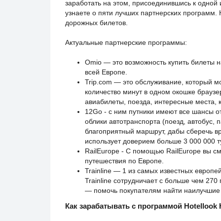
заработать на этом, присоединившись к одной
узнаете о пяти лучших партнерских программ.
дорожных билетов.
Актуальные партнерские программы:
Omio — это возможность купить билеты н
всей Европе.
Trip.com — это обслуживание, который м
количество минут в одном окошке браузе
авиабилеты, поезда, интересные места, 
12Go - с ним путники имеют все шансы 
облики автотранспорта (поезд, автобус, 
благоприятный маршрут, дабы сберечь вр
использует доверием больше 3 000 000 т
RailEurope - С помощью RailEurope вы с
путешествия по Европе.
Trainline — 1 из самых известных европ
Trainline сотрудничает с больше чем 270
— помочь покупателям найти наилучшие 
Как зарабатывать с программой Hotellook 