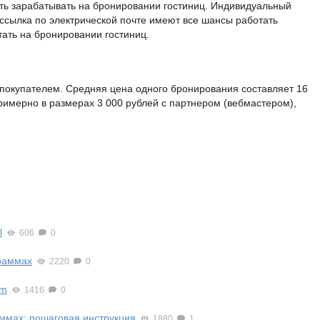
ть зарабатывать на бронировании гостиниц. Индивидуальный
ассылка по электрической почте имеют все шансы работать
ать на бронировании гостиниц.
 покупателем. Средняя цена одного бронирования составляет 16
примерно в размерах 3 000 рублей с партнером (вебмастером),
l
606
0
граммах
2220
0
om
1416
0
ммах: пошаговая инструкция
1880
1