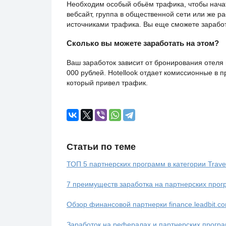
Необходим особый обьём трафика, чтобы нача
вебсайт, группа в общественной сети или же р
источниками трафика. Вы еще сможете заработ
Сколько вы можете заработать на этом?
Ваш заработок зависит от бронирования отеля
000 рублей. Hotellook отдает комиссионные в 
который привел трафик.
Статьи по теме
ТОП 5 партнерских программ в категории Trave
7 преимуществ заработка на партнерских про
Обзор финансовой партнерки finance.leadbit.c
Заработок на рефералах и партнерских програ