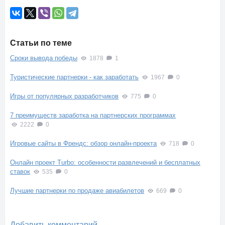
Статьи по теме
Сроки вывода победы
1878
1
Туристические партнерки - как заработать
1967
0
Игры от популярных разработчиков
775
0
7 преимуществ заработка на партнерских программах
2222
0
Игровые сайты в Френдс: обзор онлайн-проекта
718
0
Онлайн проект Turbo: особенности развлечений и бесплатных
ставок
535
0
Лучшие партнерки по продаже авиабилетов
669
0
Добавить комментарий