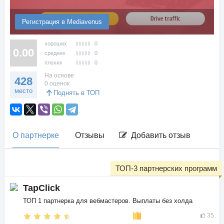
Регистрация в Mediavenus
хороших
0
0.00
средних
0
плохих
0
На основе
428
0 оценок
место
Поднять в ТОП
О партнерке
Отзывы
Добавить отзыв
ТОП-3 партнерских программ
TapClick
ТОП 1 партнерка для вебмастеров. Выплаты без холда
35