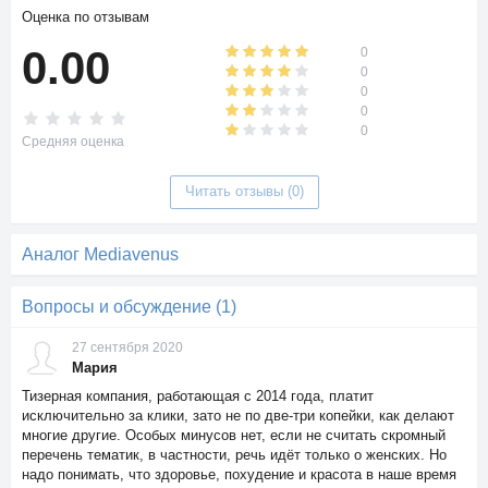
(города, страны, браузеры, платформы).
Оценка по отзывам
0.00
0
Офферы программы
0
1. Стабильный доход для работающих в проекте
0
вебмастеров.
0
2. Увеличение посещаемости ресурсов вебмастеров.
0
Средняя оценка
3. Предложение любого трафика.
4. Отсеивание различных спорных тизеров (блоки 18+, любые
блоки шоковой категории, анимационные тизеры).
Читать отзывы (0)
5. Настройка тизерной рекламы под возраст и категорию
пользователя.
6. Корректное отображение блока вебмастера на самых
Аналог Mediavenus
различных устройствах.
7. Привлечение топовых рекламодателей на площадку
Вопросы и обсуждение (1)
вебмастера.
Выплаты
27 сентября 2020
Мария
Проект платит еженедельно. Система выплат – WebMoney.
Тизерная компания, работающая с 2014 года, платит
Валюта вывода средств – WMR. Кошелек WMR при желании
исключительно за клики, зато не по две-три копейки, как делают
и необходимости легко сменить, связавшись со службой
многие другие. Особых минусов нет, если не считать скромный
технической поддержки. Выводятся деньги из личного
перечень тематик, в частности, речь идёт только о женских. Но
кабинета. Получение стабильных выплат зависит от
надо понимать, что здоровье, похудение и красота в наше время
соблюдения условий программы MediaVenus. Любые