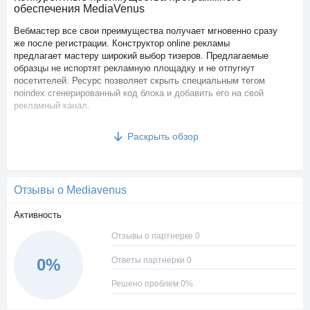
обеспечения MediaVenus
Вебмастер все свои преимущества получает мгновенно сразу
же после регистрации. Конструктор online рекламы
предлагает мастеру широкий выбор тизеров. Предлагаемые
образцы не испортят рекламную площадку и не отпугнут
посетителей. Ресурс позволяет скрыть специальным тегом
noindex сгенерированный код блока и добавить его на свой
рекламный канал.
Программа имеет широкие возможности настройки дизайна
Раскрыть обзор
тизеров.
Биржа тизеров MediaVenus показывает вебмастеру результат
работы с конструктором на сайте, для которого делается
реклама. Преимуществом тизерной сети является и умный
Отзывы о Mediavenus
RTB ротатор объявлений. Сервис МедиаВенус ловит трафик
из всех стран СНГ пространства. Количество тизеров для
Активность
показа на площадке вебмастера не ограничено. Биды
(стоимость кликов) тизерной рекламы проекта выше, чем у
Отзывы о партнерке 0
конкурентов на 25-30%. Статистику можно обновлять
ежеминутно.
Ответы партнерки 0
0%
Для рекламодателя в проекте определяющим является
Решено проблем 0%
качество трафика. Оно очень высокое. Биржа обладает всеми
настройками рекламы под конкретного рекламодателя