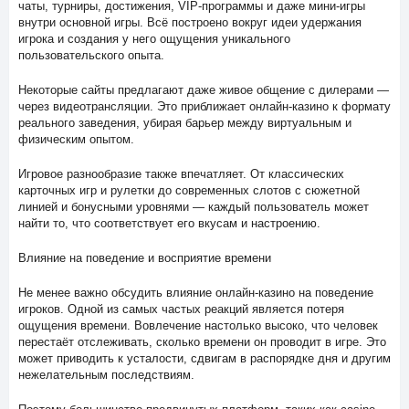
чаты, турниры, достижения, VIP-программы и даже мини-игры
внутри основной игры. Всё построено вокруг идеи удержания
игрока и создания у него ощущения уникального
пользовательского опыта.
Некоторые сайты предлагают даже живое общение с дилерами —
через видеотрансляции. Это приближает онлайн-казино к формату
реального заведения, убирая барьер между виртуальным и
физическим опытом.
Игровое разнообразие также впечатляет. От классических
карточных игр и рулетки до современных слотов с сюжетной
линией и бонусными уровнями — каждый пользователь может
найти то, что соответствует его вкусам и настроению.
Влияние на поведение и восприятие времени
Не менее важно обсудить влияние онлайн-казино на поведение
игроков. Одной из самых частых реакций является потеря
ощущения времени. Вовлечение настолько высоко, что человек
перестаёт отслеживать, сколько времени он проводит в игре. Это
может приводить к усталости, сдвигам в распорядке дня и другим
нежелательным последствиям.