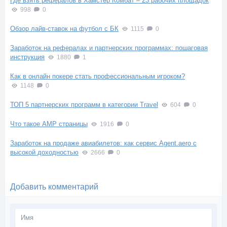
Где взять рефералов в Хамстер Комбат – 23 рабочих площадок
998
0
Обзор лайв-ставок на футбол с БК
1115
0
Заработок на рефералах и партнерских программах: пошаговая
инструкция
1880
1
Как в онлайн покере стать профессиональным игроком?
1148
0
ТОП 5 партнерских программ в категории Travel
604
0
Что такое AMP страницы
1916
0
Заработок на продаже авиабилетов: как сервис Agent.aero с
высокой доходностью
2666
0
Добавить комментарий