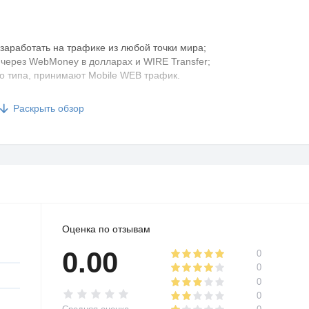
заработать на трафике из любой точки мира;
через WebMoney в долларах и WIRE Transfer;
го типа, принимают Mobile WEB трафик.
Раскрыть обзор
льных офферов для более чем 120 стран. Подборка
Оценка по отзывам
0.00
0
нформация , правила и требования, что значительно
0
0
0