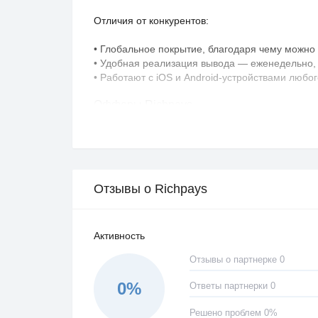
Отличия от конкурентов:
• Глобальное покрытие, благодаря чему можно 
• Удобная реализация вывода — еженедельно, 
• Работают с iOS и Android-устройствами любо
Офферы Richpays
В данный момент доступно более сотни стаби
составляется вот такими фильтрами:
Отзывы о Richpays
Активность
Отзывы о партнерке 0
При нажатии на оффер вам откроется полная и
упрощает взаимодействие с ними.
0%
Ответы партнерки 0
Решено проблем 0%