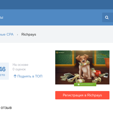
сы
Н
ные CPA
Richpays
На основе
46
0 оценок
сто
Поднять в ТОП
Регистрация в Richpays
 отзыв