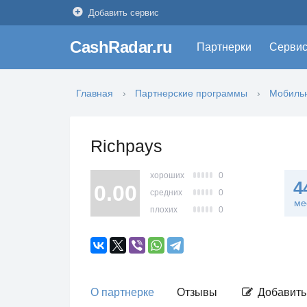
Добавить сервис
CashRadar.ru
Партнерки
Серви
Главная
Партнерские программы
Мобиль
Richpays
хороших
0
4
0.00
средних
0
ме
плохих
0
О партнерке
Отзывы
Добавить