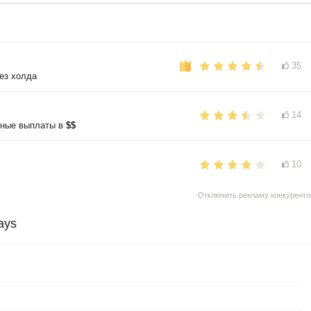
35
ез холда
14
нные выплаты в
$$
10
Отключить рекламу конкуренто
ays