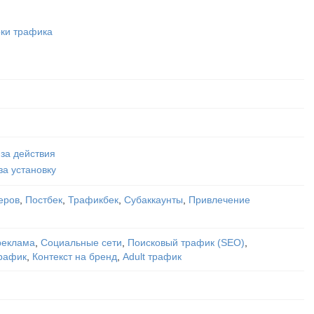
ки трафика
 за действия
за установку
еров
,
Постбек
,
Трафикбек
,
Субаккаунты
,
Привлечение
реклама
,
Социальные сети
,
Поисковый трафик (SEO)
,
рафик
,
Контекст на бренд
,
Adult трафик