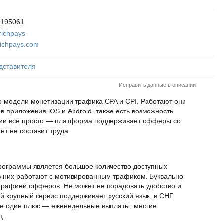
4195061
richpays
ichpays.com
дставителя
Исправить данные в описании
о модели монетизации трафика CPA и CPI. Работают они
в приложения iOS и Android, также есть возможность
фии всё просто — платформа поддерживает офферы со
нт не составит труда.
рограммы является большое количество доступных
 них работают с мотивированным трафиком. Буквально
графией офферов. Не может не порадовать удобство и
й крупный сервис поддерживает русский язык, в СНГ
Еще один плюс — еженедельные выплаты, многие
ц.