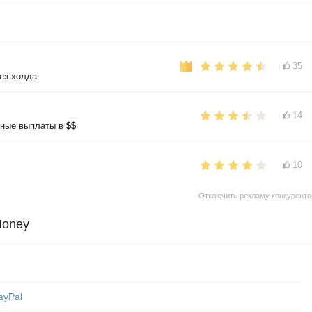
35
ез холда
14
нные выплаты в
$$
10
Отключить рекламу конкуренто
Money
ayPal