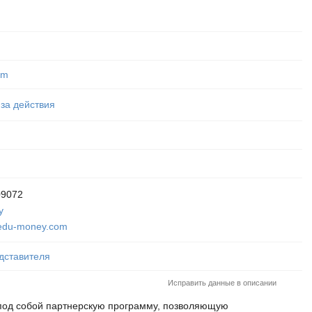
om
 за действия
09072
y
edu-money.com
дставителя
Исправить данные в описании
под собой партнерскую программу, позволяющую