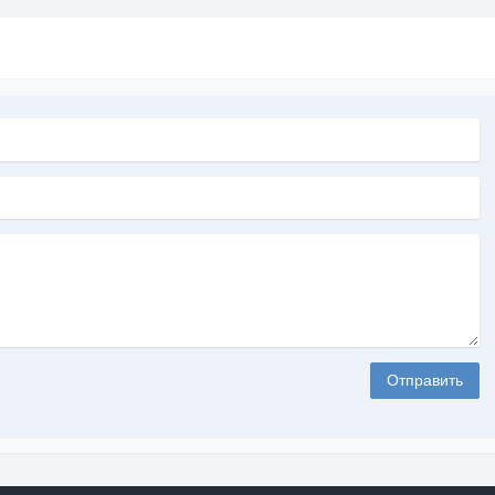
т брать участие несколько ваших сайтов. Максимальное
от 13%. Множество тем по лендингам, рассчитанным
Отправить