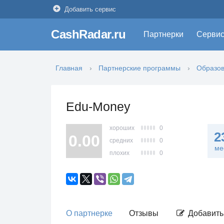
Добавить сервис
CashRadar.ru
Партнерки
Серви
Главная
Партнерские программы
Образо
Edu-Money
хороших
0
2
0.00
средних
0
ме
плохих
0
О партнерке
Отзывы
Добавить