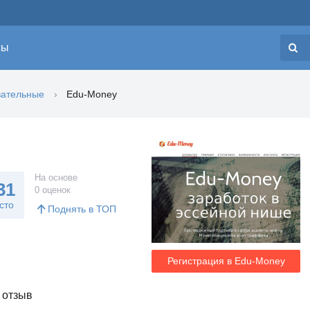
сы
Н
вательные
Edu-Money
На основе
31
0 оценок
сто
Поднять в ТОП
Регистрация в Edu-Money
 отзыв