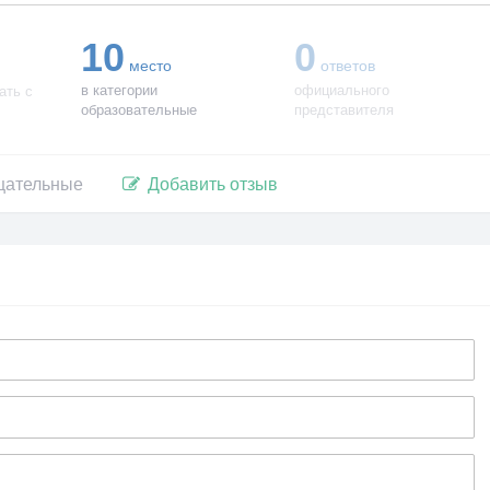
10
0
место
ответов
в категории
официального
ать с
образовательные
представителя
цательные
Добавить отзыв