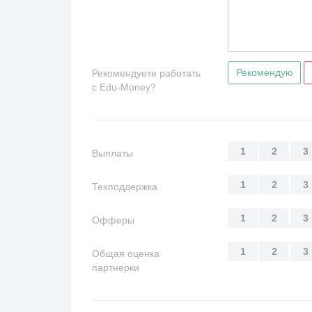
Рекомендую
Рекомендуете работать
с Edu-Money?
1
2
3
Выплаты
1
2
3
Техподдержка
1
2
3
Офферы
1
2
3
Общая оценка
партнерки