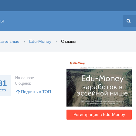
сы
Н
вательные
Edu-Money
Отзывы
На основе
31
0 оценок
сто
Поднять в ТОП
Регистрация в Edu-Money