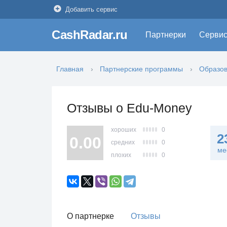
Добавить сервис
CashRadar.ru
Партнерки
Серви
Главная
Партнерские программы
Образо
Отзывы о Edu-Money
хороших
0
2
0.00
средних
0
ме
плохих
0
О партнерке
Отзывы