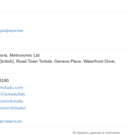
 рефералов
oria, Metronomic Ltd
 (british), Road Town Tortola, Geneva Place, Waterfront Drive,
8180
lickadu.com
m/ClickaduAds
com/clickadu
com/clickadu/
дставителя
Исправить данные в описании