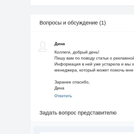
Условия реферальной системы
В разделе «Referral program» вам доступна в
Вопросы и обсуждение (1)
которых вы будете получать 5% их прибыли на
Как начать зарабатывать в партнерской 
Дина
Для начала рекомендуется ознакомиться с ори
CPM». Выбрать подходящий трафик легко, с п
Коллеги, добрый день!
Пишу вам по поводу статьи о рекламной с
Информация в ней уже устарела и мы х
менеджера, который может помочь мне 
Заранее спасибо,
Дина
Ответить
Задать вопрос представителю
Затем вам нужно добавить свою площадку в раз