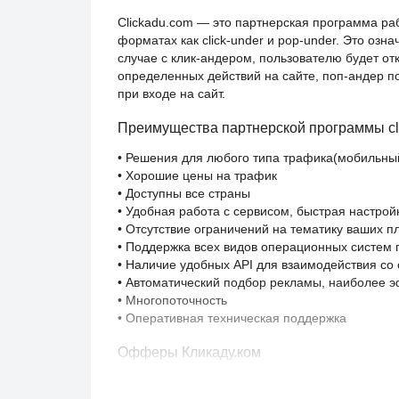
Сlickadu.com — это партнерская программа р
форматах как click-under и pop-under. Это озна
случае с клик-андером, пользователю будет о
определенных действий на сайте, поп-андер по
при входе на сайт.
Преимущества партнерской программы cli
• Решения для любого типа трафика(мобильны
• Хорошие цены на трафик
• Доступны все страны
• Удобная работа с сервисом, быстрая настро
• Отсутствие ограничений на тематику ваших 
• Поддержка всех видов операционных систем 
• Наличие удобных API для взаимодействия со 
• Автоматический подбор рекламы, наиболее 
• Многопоточность
• Оперативная техническая поддержка
Офферы Кликаду.ком
Так как это СРМ сеть, в системе есть решения