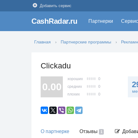
Добавить сервис
CashRadar.ru
Партнерки
Серви
Главная
Партнерские программы
Рекламн
Clickadu
хороших
0
2
0.00
средних
0
ме
плохих
0
О партнерке
Отзывы
Добави
1