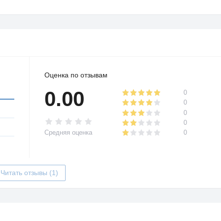
й нет. Есть возможность размещения даже на адалт-
05 USD до 3 USD, в зависимости от типа устройства и
 западного).
Оценка по отзывам
0.00
0
0
0
0
Средняя оценка
0
Читать отзывы (1)
в на платежные системы PayPal, WebMoney, Wire