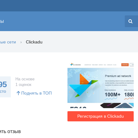
сы
Н
ые сети
Clickadu
На основе
95
1 оценок
сто
Поднять в ТОП
Регистрация в Clickadu
ть отзыв