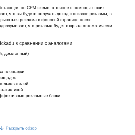
аботающая по СРМ схеме, а точнее с помощью таких
чает, что вы будете получать доход с показов рекламы, в
ткрываться реклама в фоновой странице после
дразумевает, что реклама будет открыта автоматически
ckadu в сравнении с аналогами
й, десктопный)
йка площадки
площадок
пользователей
статистикой
эффективные рекламные блоки
Раскрыть обзор
 для любого вида операционной системы, типа устройства