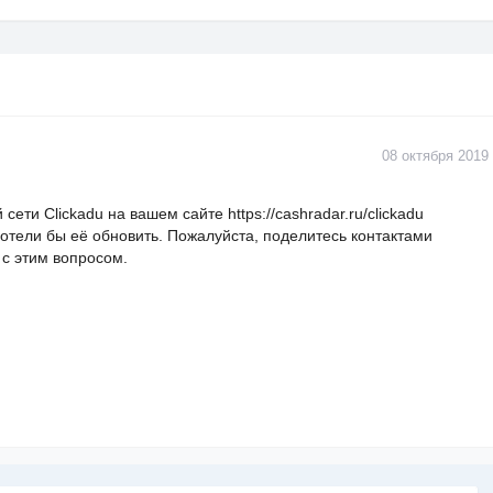
аша персональная ссылка для подключения рефералов, от
 ваш баланс.
программе
08 октября 2019
ентировочными ценами на трафик, в разделе «Average
омощью удобного фильтра.
ети Clickadu на вашем сайте https://cashradar.ru/clickadu
отели бы её обновить. Пожалуйста, поделитесь контактами
с этим вопросом.
деле «Sites and zones».