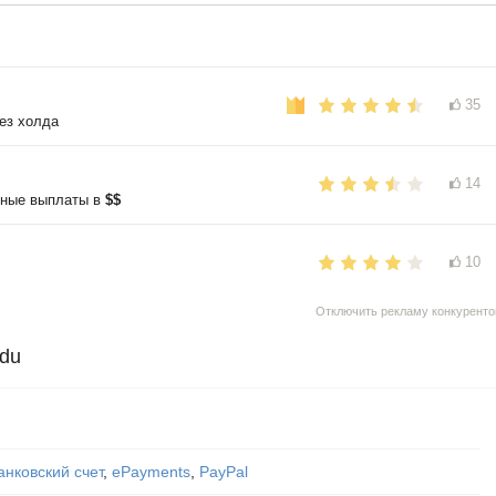
35
ез холда
14
нные выплаты в
$$
10
Отключить рекламу конкуренто
adu
анковский счет
,
ePayments
,
PayPal