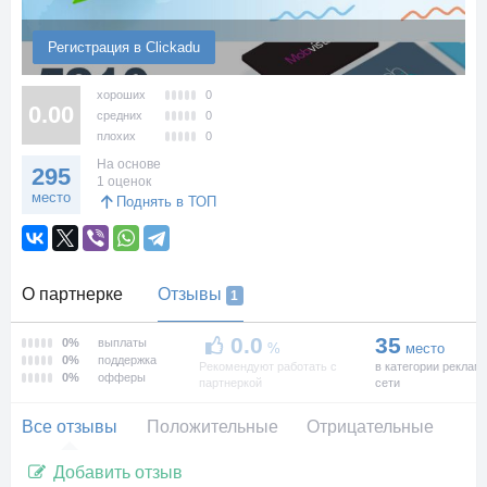
Регистрация в Clickadu
хороших
0
0.00
средних
0
плохих
0
На основе
295
1 оценок
место
Поднять в ТОП
О партнерке
Отзывы
1
0.0
35
0%
выплаты
%
место
0%
поддержка
Рекомендуют работать с
в категории реклам
0%
офферы
партнеркой
сети
Все отзывы
Положительные
Отрицательные
Добавить отзыв