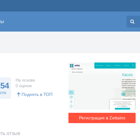
сы
Н
На основе
254
0 оценок
сто
Поднять в ТОП
Регистрация в Zettains
ть отзыв