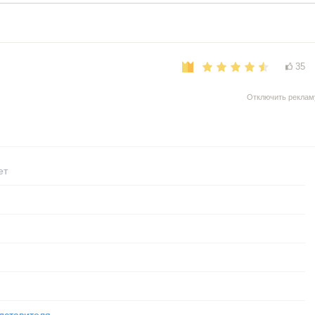
35
Отключить реклам
ет
дставителя