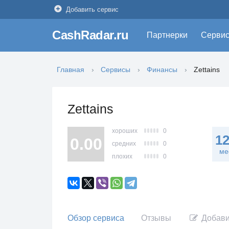
Добавить сервис
CashRadar.ru
Партнерки
Серви
Главная
Сервисы
Финансы
Zettains
Zettains
хороших
0
1
0.00
средних
0
ме
плохих
0
Обзор сервиса
Отзывы
Добави