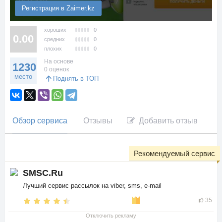
Регистрация в Zaimer.kz
хороших
0
0.00
средних
0
плохих
0
На основе
1230
0 оценок
место
Поднять в ТОП
Обзор сервиса
Отзывы
Добавить отзыв
Рекомендуемый сервис
SMSC.Ru
Лучший сервис рассылок на viber, sms, e-mail
35
Отключить рекламу