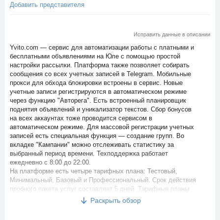
Добавить представителя
Исправить данные в описании
Yvito.com — сервис для автоматизации работы с платными и
бесплатными объявлениями на Юле с помощью простой
настройки рассылки. Платформа также позволяет собирать
сообщения со всех учетных записей в Telegram. Мобильные
прокси для обхода блокировки встроены в сервис. Новые
учетные записи регистрируются в автоматическом режиме
через функцию "Авторега". Есть встроенный планировщик
поднятия объявлений и уникализатор текстов. Сбор бонусов
на всех аккаунтах тоже проводится сервисом в
автоматическом режиме. Для массовой регистрации учетных
записей есть специальная функция — создание групп. Во
вкладке "Кампании" можно отслеживать статистику за
выбранный период времени. Техподдержка работает
ежедневно с 8:00 до 22:00.
На платформе есть четыре тарифных плана: Тестовый,
Минимальный, Базовый и Профессиональный. Срок действия
пробного пакета услуг составляет 5 дней. Тарифные планы
отличаются функционалом: количеством объявлений и
Раскрыть обзор
активных кампаний, интервалами для проверок статусов
объявлений и сообщений. Во все пакеты услуг добавлены