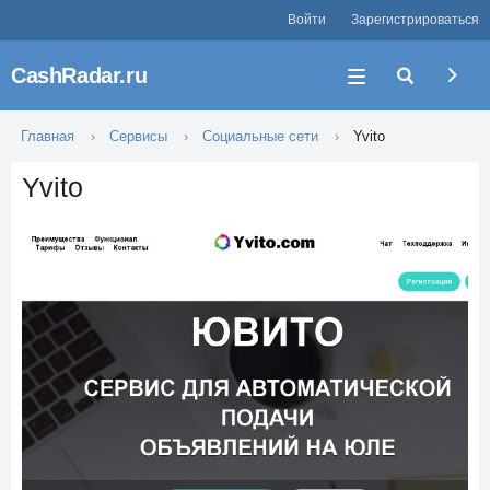
Войти
Зарегистрироваться
CashRadar.ru
Главная
Сервисы
Социальные сети
Yvito
Yvito