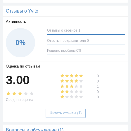
бесплатные прокси, автоответчик, чтение и отправка
сообщений через Telegram-bot.
Отзывы о Yvito
После регистрации на сервисе для покупки тарифа,
необходимо пополнить баланс через банковскую карту или
Активность
кошелек в электронной платежной системе Yandex.Money.
Отзывы о сервисе 1
Ответы представителя 0
0%
Решено проблем 0%
Оценка по отзывам
3.00
0
0
1
0
0
Средняя оценка
Читать отзывы (1)
Вопросы и обсуждение (1)