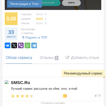
Регистрация в Yvito
хороших
0
3.00
средних
1
плохих
0
На основе
33
1 оценок
место
Поднять в ТОП
Обзор сервиса
Отзывы
Добавить отзыв
1
Рекомендуемый сервис
SMSC.Ru
Лучший сервис рассылок на viber, sms, e-mail
35
Отключить рекламу