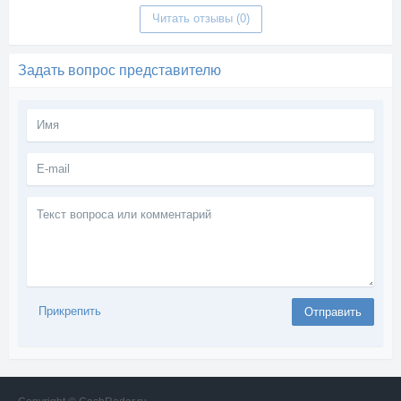
Читать отзывы (0)
Задать вопрос представителю
Текст
вопроса
или
комментарий
Прикрепить
Отправить