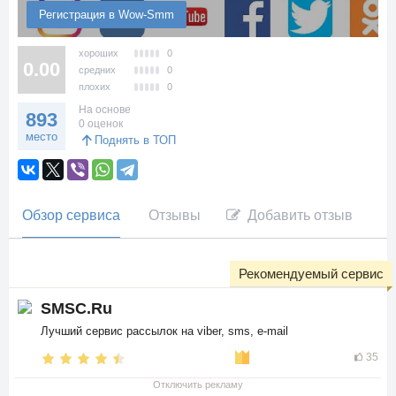
Регистрация в Wow-Smm
хороших
0
0.00
средних
0
плохих
0
На основе
893
0 оценок
место
Поднять в ТОП
Обзор сервиса
Отзывы
Добавить отзыв
Рекомендуемый сервис
SMSC.Ru
Лучший сервис рассылок на viber, sms, e-mail
35
Отключить рекламу