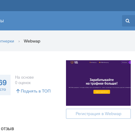
сы
Н
тнерки
Webwap
На основе
69
0 оценок
сто
Поднять в ТОП
Регистрация в Webwap
 отзыв