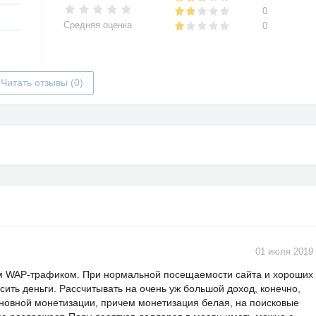
0
Средняя оценка
0
Читать отзывы (0)
01 июля 2019
м WAP-трафиком. При нормальной посещаемости сайта и хороших
сить деньги. Рассчитывать на очень уж большой доход, конечно,
сновной монетизации, причем монетизация белая, на поисковые