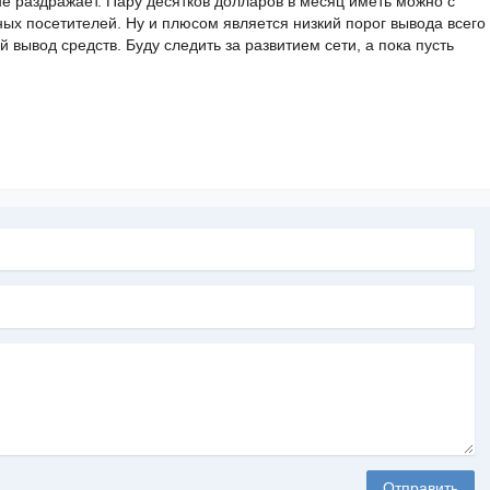
не раздражает. Пару десятков долларов в месяц иметь можно с
ых посетителей. Ну и плюсом является низкий порог вывода всего
 вывод средств. Буду следить за развитием сети, а пока пусть
Отправить