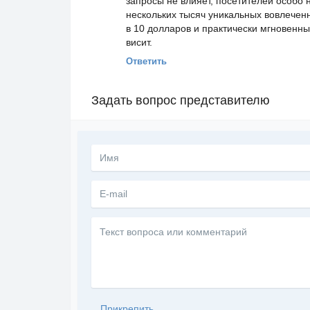
запросы не влияет, посетителей особо 
нескольких тысяч уникальных вовлеченн
в 10 долларов и практически мгновенный
висит.
Ответить
Задать вопрос представителю
Текст
вопроса
или
комментарий
Прикрепить