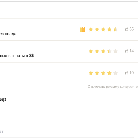
35
ез холда
14
нные выплаты в
$$
10
Отключить рекламу конкуренто
wap
ет