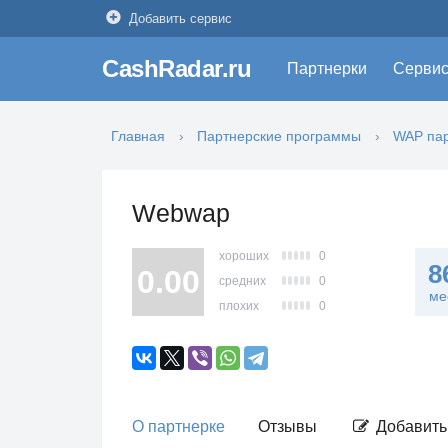
Добавить сервис
CashRadar.ru
Партнерки
Серви
Главная
Партнерские программы
WAP пар
Webwap
хороших
0
8
0.00
средних
0
ме
плохих
0
О партнерке
Отзывы
Добавить