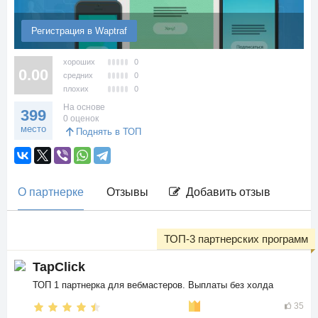
Регистрация в Waptraf
хороших
0
0.00
средних
0
плохих
0
На основе
399
0 оценок
место
Поднять в ТОП
О партнерке
Отзывы
Добавить отзыв
ТОП-3 партнерских программ
TapClick
ТОП 1 партнерка для вебмастеров. Выплаты без холда
35