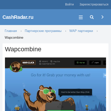
Войти
Зарегистрироваться
CashRadar.ru
Главная
Партнерские программы
WAP партнерки
Wapcombine
Wapcombine