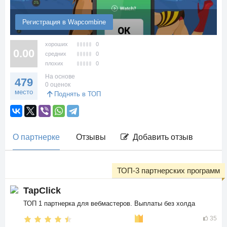
Регистрация в Wapcombine
хороших
0
0.00
средних
0
плохих
0
На основе
479
0 оценок
место
Поднять в ТОП
О партнерке
Отзывы
Добавить отзыв
ТОП-3 партнерских программ
TapClick
ТОП 1 партнерка для вебмастеров. Выплаты без холда
35