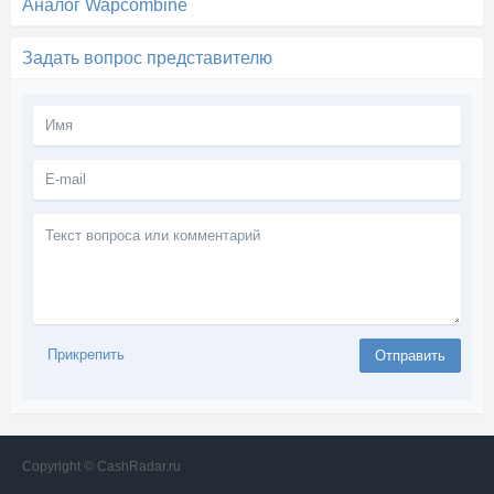
Аналог Wapcombine
Задать вопрос представителю
Текст
вопроса
или
комментарий
Прикрепить
Отправить
Copyright © CashRadar.ru