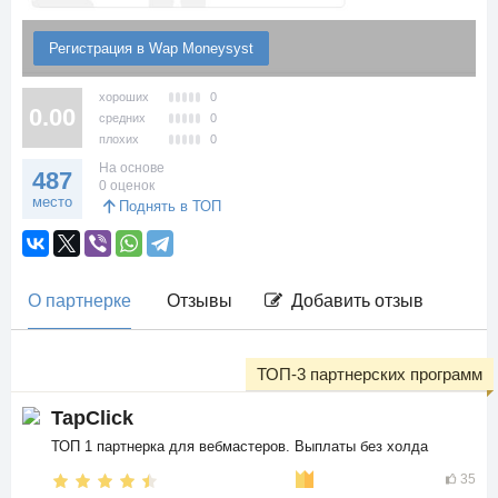
Регистрация в Wap Moneysyst
хороших
0
0.00
средних
0
плохих
0
На основе
487
0 оценок
место
Поднять в ТОП
О партнерке
Отзывы
Добавить отзыв
ТОП-3 партнерских программ
TapClick
ТОП 1 партнерка для вебмастеров. Выплаты без холда
35