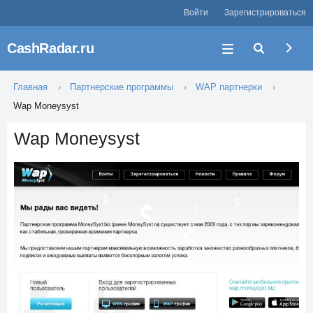
Войти
Зарегистрироваться
CashRadar.ru
Главная
Партнерские программы
WAP партнерки
Wap Moneysyst
Wap Moneysyst