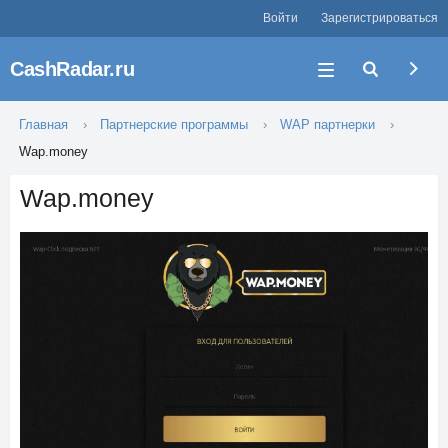
Войти
Зарегистрироваться
CashRadar.ru
Главная
Партнерские программы
WAP партнерки
Wap.money
Wap.money