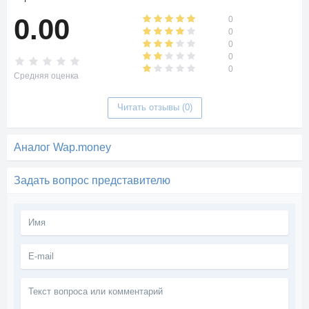
0.00
0
0
0
0
0
Средняя оценка
Читать отзывы (0)
Аналог Wap.money
Задать вопрос представителю
Текст
вопроса
или