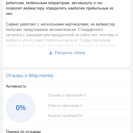
ребиллам, мобильным операторам, автовыкупу и гео
позволит вебмастеру определить наиболее прибыльные из
них.
Сервис работает с несколькими вертикалями, но вебмастер
получает предложения автоматически. Стандартного
каталога с заказами рекламодателей на сайте нет, поэтому и
выбрать что-то самостоятельно нельзя. Среди партнеров
сервиса присутствуют все известные операторы мобильной
связи РФ и стран СНГ: МТС, Билайн, Теле2, Киевстар,
Раскрыть обзор
Мегафон. Отчисления поступают за подписки и повторные
ребиллы. Вывод средств производится по заявкам. На
сервисе есть реферальная система. За привлечение других
вебмастеров рефереры получают вознаграждение в размере
Отзывы о Wap.money
5% от их доходов. Wap.money дополнительно предлагает
специальную услугу — кредит. Взаймы можно взять сумму,
Активность
которая не превышает заработок за последнюю неделю,
увеличенный вдвое. Погашение кредита производится
Отзывы о партнерке 0
автоматически с новых отчислений.
Ответы партнерки 0
0%
Решено проблем 0%
Оценка по отзывам