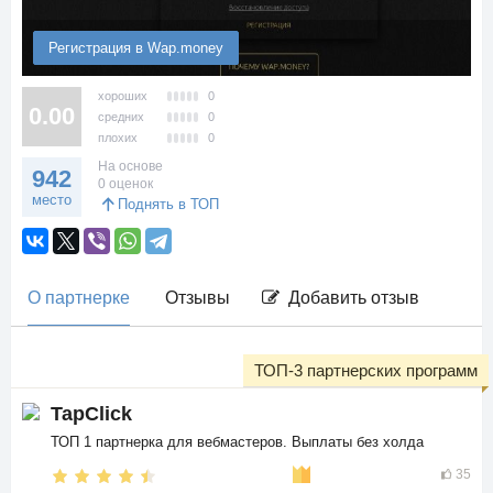
Регистрация в Wap.money
хороших
0
0.00
средних
0
плохих
0
На основе
942
0 оценок
место
Поднять в ТОП
О партнерке
Отзывы
Добавить отзыв
ТОП-3 партнерских программ
TapClick
ТОП 1 партнерка для вебмастеров. Выплаты без холда
35