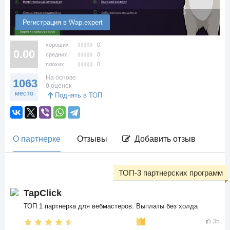
Регистрация в Wap.expert
хороших
0
0.00
средних
0
плохих
0
На основе
1063
0 оценок
место
Поднять в ТОП
О партнерке
Отзывы
Добавить отзыв
ТОП-3 партнерских программ
TapClick
ТОП 1 партнерка для вебмастеров. Выплаты без холда
35