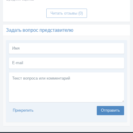
Читать отзывы (0)
Задать вопрос представителю
Текст
вопроса
или
комментарий
Прикрепить
Отправить