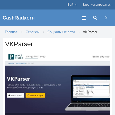
Войти
Зарегистрироваться
CashRadar.ru
Главная
Сервисы
Социальные сети
VKParser
VKParser