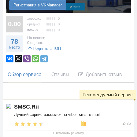
Регистрация в VKManager
хороших
0
0.00
средних
0
плохих
0
На основе
78
0 оценок
место
Поднять в ТОП
Обзор сервиса
Отзывы
Добавить отзыв
Рекомендуемый сервис
SMSC.Ru
Лучший сервис рассылок на viber, sms, e-mail
35
Отключить рекламу