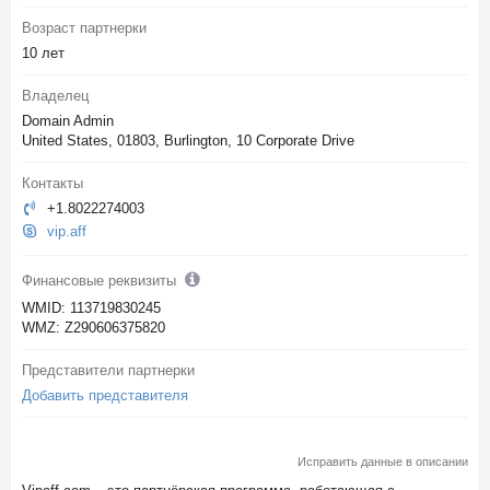
Возраст партнерки
10 лет
Владелец
Domain Admin
United States, 01803, Burlington, 10 Corporate Drive
Контакты
+1.8022274003
vip.aff
Финансовые реквизиты
WMID: 113719830245
WMZ: Z290606375820
Представители партнерки
Добавить представителя
Исправить данные в описании