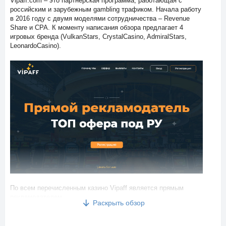
Vipaff.com – это партнёрская программа, работающая с
российским и зарубежным gambling трафиком. Начала работу
в 2016 году с двумя моделями сотрудничества – Revenue
Share и CPA. К моменту написания обзора предлагает 4
игровых бренда (VulkanStars, CrystalCasino, AdmiralStars,
LeonardoCasino).
По всем перечисленным казино Vipaff является прямым
рекламодателем.
Раскрыть обзор
Уровень выплат по Revenue Share – от 45 до 60% с дохода
казино.