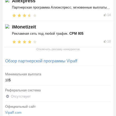
Aliexpress
Партнерская программа Алиэкспресс, мгновенные выплаты в
$$
14
iMonetizeit
Рекламная сеть под любой трафик.
CPM 80$
10
Отключить рекламу конкурентов
Обзор партнерской программы Vipaff
Минимальная выплата
10$
Реферальная система
Отсутствует
Официальный сайт
Vipaff.com