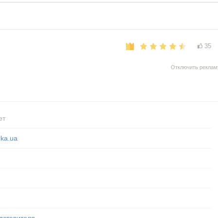
35
Отключить реклам
ет
hka.ua
дставителя