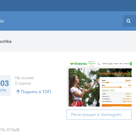
сы
Н
vochka
На основе
603
0 оценок
сто
Поднять в ТОП
Регистрация в Vashagotivochka
ть отзыв