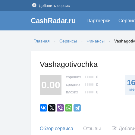
Добавить сервис
CashRadar.ru
Партнерки
Серви
Главная
Сервисы
Финансы
Vashagoti
Vashagotivochka
хороших
0
1
0.00
средних
0
ме
плохих
0
Обзор сервиса
Отзывы
Добави