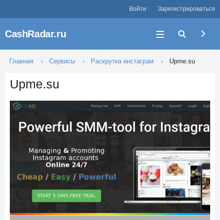
Войти
Зарегистрироваться
CashRadar.ru
Главная
Сервисы
Раскрутка инстаграм
Upme.su
Upme.su