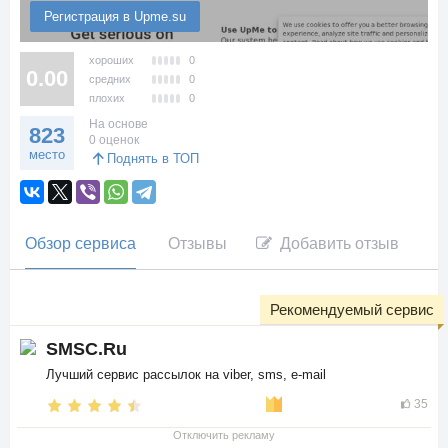
Регистрация в Upme.su
хороших
0
0.00
средних
0
плохих
0
На основе
823
0 оценок
место
Поднять в ТОП
Обзор сервиса
Отзывы
Добавить отзыв
Рекомендуемый сервис
SMSC.Ru
Лучший сервис рассылок на viber, sms, e-mail
35
Отключить рекламу