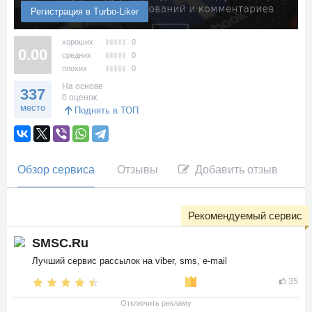
Регистрация в Turbo-Liker
хороших
0
0.00
средних
0
плохих
0
На основе
337
0 оценок
место
Поднять в ТОП
Обзор сервиса
Отзывы
Добавить отзыв
Рекомендуемый сервис
SMSC.Ru
Лучший сервис рассылок на viber, sms, e-mail
35
Отключить рекламу