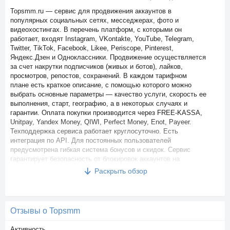
Topsmm.ru — сервис для продвижения аккаунтов в
популярных социальных сетях, месседжерах, фото и
видеохостингах. В перечень платформ, с которыми он
работает, входят Instagram, VKontakte, YouTube, Telegram,
Twitter, TikTok, Facebook, Likee, Periscope, Pinterest,
Яндекс.Дзен и Одноклассники. Продвижение осуществляется
за счет накрутки подписчиков (живых и ботов), лайков,
просмотров, репостов, сохранений. В каждом тарифном
плане есть краткое описание, с помощью которого можно
выбрать основные параметры — качество услуги, скорость ее
выполнения, старт, географию, а в некоторых случаях и
гарантии. Оплата покупки производится через FREE-KASSA,
Unitpay, Yandex Money, QIWI, Perfect Money, Enot, Payeer.
Техподдержка сервиса работает круглосуточно. Есть
интеграция по API. Для постоянных пользователей
предусмотрена гибкая система бонусов и скидок. Сервис
гарантирует безопасность от блокировок аккаунтов на
популярных ресурсах в процессе продвижения. Каждый
Раскрыть обзор
клиент после создания учетной записи на платформе
автоматически становится участником партнерской
программы и получает свою уникальную ссылку для
привлечения новых пользователей. Сервис будет
Отзывы о Topsmm
перечислять ему 5% от расходов рефералов. Средства,
заработанные таким способом, можно выводить или
Активность