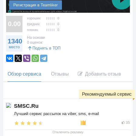
Регистрация в Teamliker
хороших
0
0.00
средних
0
плохих
0
На основе
1340
0 оценок
место
Поднять в ТОП
Обзор сервиса
Отзывы
Добавить отзыв
Рекомендуемый сервис
SMSC.Ru
Лучший сервис рассылок на viber, sms, e-mail
35
Отключить рекламу